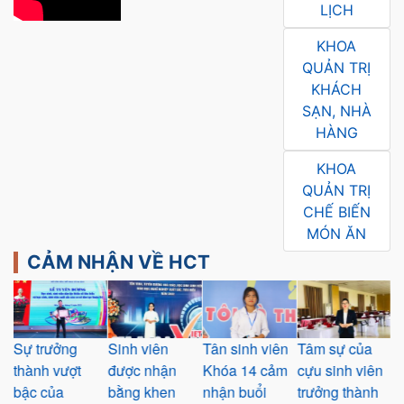
LỊCH
KHOA
QUẢN TRỊ
KHÁCH
SẠN, NHÀ
HÀNG
KHOA
QUẢN TRỊ
CHẾ BIẾN
MÓN ĂN
CẢM NHẬN VỀ HCT
ất
Sự trưởng
Sinh viên
Tân sinh viên
Tâm sự của
S
ở
thành vượt
được nhận
Khóa 14 cảm
cựu sinh viên
c
c
bậc của
bằng khen
nhận buổi
trưởng thành
Qu