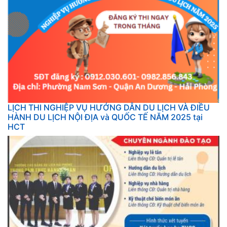
LỊCH THI NGHIỆP VỤ HƯỚNG DẪN DU LỊCH VÀ ĐIỀU
HÀNH DU LỊCH NỘI ĐỊA và QUỐC TẾ NĂM 2025 tại
HCT