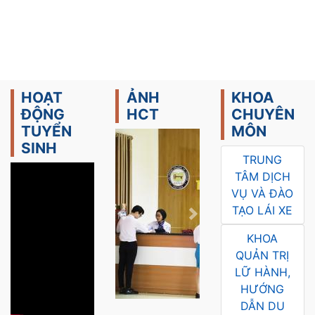
HOẠT
ẢNH
KHOA
ĐỘNG
HCT
CHUYÊN
TUYỂN
MÔN
SINH
TRUNG
TÂM DỊCH
VỤ VÀ ĐÀO
TẠO LÁI XE
Trước
Tiếp
KHOA
QUẢN TRỊ
LỮ HÀNH,
HƯỚNG
DẪN DU