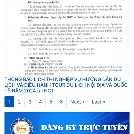
THÔNG BÁO LỊCH THI NGHIỆP VỤ HƯỚNG DẪN DU
LỊCH VÀ ĐIỀU HÀNH TOUR DU LỊCH NỘI ĐỊA VÀ QUỐC
TẾ NĂM 2024 tại HCT.
Pagination
Trang
1
Trang
2
Trang
3
Trang
4
Trang
5
Trang
6
Next
Next ›
Last
Last »
hiện
page
page
thời