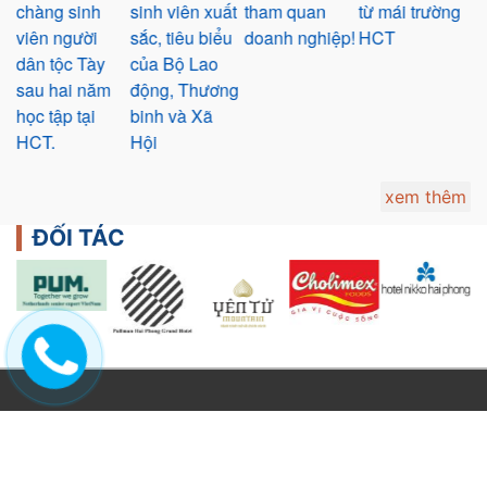
,
chàng sinh
sinh viên xuất
tham quan
từ mái trường
H
viên người
sắc, tiêu biểu
doanh nghiệp!
HCT
c
c
dân tộc Tày
của Bộ Lao
p
sau hai năm
động, Thương
s
học tập tại
binh và Xã
s
HCT.
Hội
I
P
xem thêm
ĐỐI TÁC