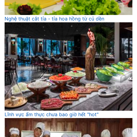
Nghệ thuật cắt tỉa - tỉa hoa hồng từ củ dền
Lĩnh vực ẩm thực chưa bao giờ hết "hot"