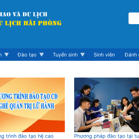
h
Đào tạo
Tuyển sinh
Sinh viên
Đánh 
g trình đào tạo hệ cao
Phương pháp đào tạo tại t