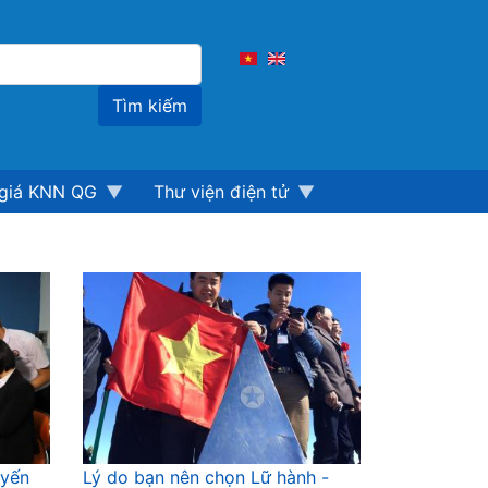
Tìm
kiếm
giá KNN QG
Thư viện điện tử
uyến
Lý do bạn nên chọn Lữ hành -