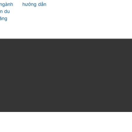
 ngành
hướng dẫn
ẫn du
năng