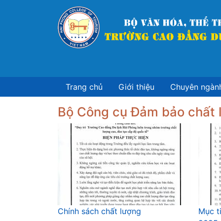
Nhảy
đến
nội
dung
Trang chủ
Giới thiệu
Chuyên ngàn
Bộ Công cụ Đảm bảo chất 
Chính sách chất lượng
Mục t