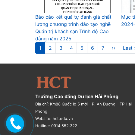
Báo cáo kết quả tự đánh giá chất
Mục t
lượng chương trình đào tạo nghề
2024
Quản trị khách sạn Trình độ Cao
đẳng năm 2025
Pagination
Trang
1
Trang
2
Trang
3
Trang
4
Trang
5
Trang
6
Trang
7
Next
››
Last
Last 
hiện
page
page
thời
Trường Cao đẳng Du lịch Hải Phòng
Địa chỉ: Km88 Quốc lộ 5 mới - P. An Dương - TP Hải
Phòng
Website: hct.edu.vn
Hotline: 0914.552.322