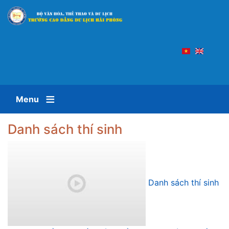
Nhảy
đến
nội
dung
Menu
Danh sách thí sinh
Danh sách thí sinh