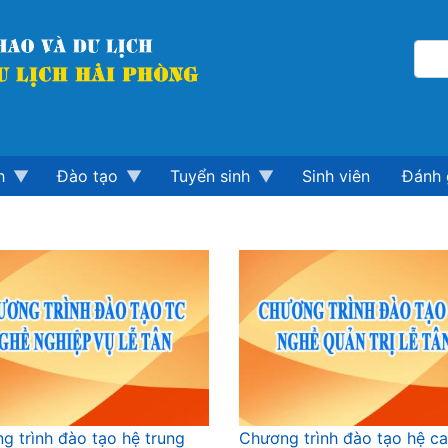
h
Đào tạo
Tuyển sinh
Sinh viên
Đánh 
g trình đào tạo hệ trung
Chương trình đào tạo hệ c