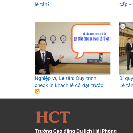
lễ tân?
cấp -
Nghiệp vụ Lễ tân: Quy trình
Bí qu
check in khách lẻ có đặt trước
Lễ tâ
Trường Cao đẳng Du lịch Hải Phòng