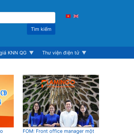
Tìm
kiếm
giá KNN QG
Thư viện điện tử
ao
FOM: Front office manager một