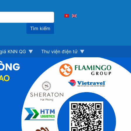
Tìm
kiếm
giá KNN QG
Thư viện điện tử