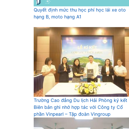
Quyết định mức thu học phí học lái xe oto
hạng B, moto hạng A1
Trường Cao đẳng Du lịch Hải Phòng ký kết
Biên bản ghi nhớ hợp tác với Công ty Cổ
phần Vinpearl – Tập đoàn Vingroup