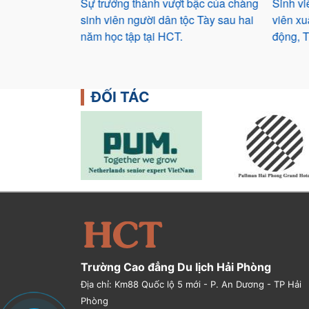
bậc của chàng
Sinh viên được nhận bằng khen sinh
Tân si
c Tày sau hai
viên xuất sắc, tiêu biểu của Bộ Lao
tham q
động, Thương binh và Xã Hội
ĐỐI TÁC
Trường Cao đẳng Du lịch Hải Phòng
Địa chỉ: Km88 Quốc lộ 5 mới - P. An Dương - TP Hải
Phòng