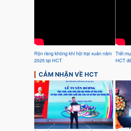
Rộn ràng không khí hội trại xuân năm
Tiết mụ
2025 tại HCT
HCT đế
CẢM NHẬN VỀ HCT