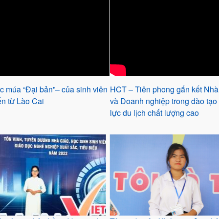
c múa “Đại bản”– của sinh viên
HCT – Tiên phong gắn kết Nhà
n từ Lào Cai
và Doanh nghiệp trong đào tạo
lực du lịch chất lượng cao