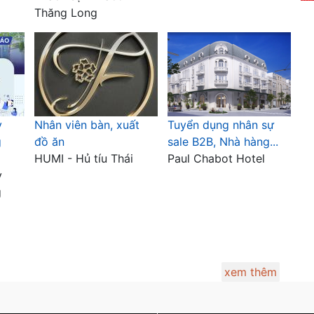
Thăng Long
y
Nhân viên bàn, xuất
Tuyển dụng nhân sự
g
đồ ăn
sale B2B, Nhà hàng...
HUMI - Hủ tíu Thái
Paul Chabot Hotel
y
g
xem thêm