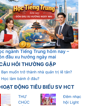
inh doanh thương mại
CÂU HỎI THƯỜNG GẶP
Bạn muốn trở thành nhà quản trị lễ tân?
Học làm bánh ở đâu?
HOẠT ĐỘNG TIÊU BIỂU SV HCT
THƯ
Đêm nhạc
CHÚC
hội Light
MỪNG
Up HCT