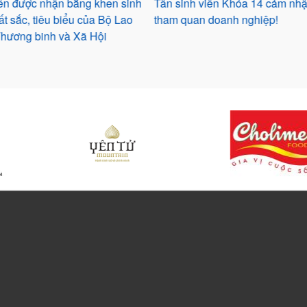
nh viên Khóa 14 cảm nhận buổi
Tâm sự của cựu sinh viên trưở
uan doanh nghiệp!
từ mái trường HCT