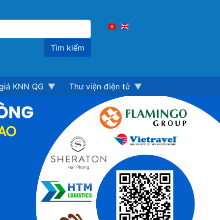
Tìm
kiếm
giá KNN QG
Thư viện điện tử