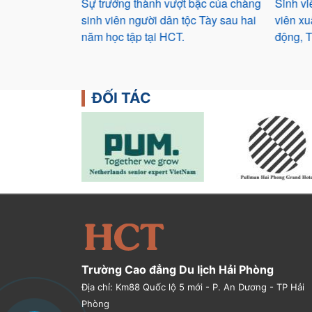
 cơ sở đào tạo
Sự trưởng thành vượt bậc của chàng
Sinh v
 thao và Du lịch
sinh viên người dân tộc Tày sau hai
viên xu
của Bộ trưởng
năm học tập tại HCT.
động, 
ĐỐI TÁC
Trường Cao đẳng Du lịch Hải Phòng
Địa chỉ: Km88 Quốc lộ 5 mới - P. An Dương - TP Hải
Phòng