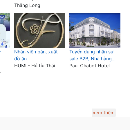
Thăng Long
y
Nhân viên bàn, xuất
Tuyển dụng nhân sự
g
đồ ăn
sale B2B, Nhà hàng...
HUMI - Hủ tíu Thái
Paul Chabot Hotel
y
g
xem thêm