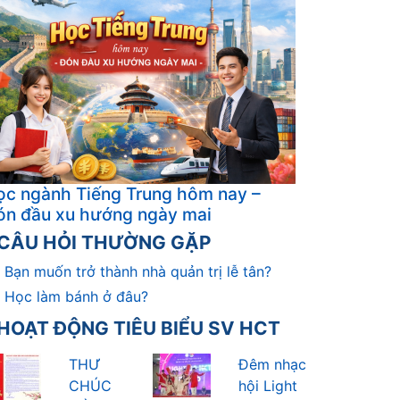
inh doanh thương mại
CÂU HỎI THƯỜNG GẶP
Bạn muốn trở thành nhà quản trị lễ tân?
Học làm bánh ở đâu?
HOẠT ĐỘNG TIÊU BIỂU SV HCT
THƯ
Đêm nhạc
CHÚC
hội Light
MỪNG
Up HCT