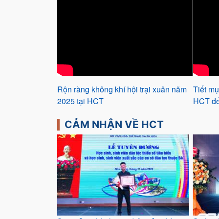
Rộn ràng không khí hội trại xuân năm
Tiết mụ
2025 tại HCT
HCT đế
CẢM NHẬN VỀ HCT