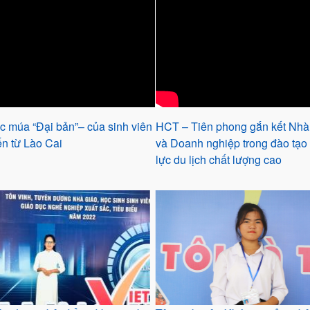
c múa “Đại bản”– của sinh viên
HCT – Tiên phong gắn kết Nhà
n từ Lào Cai
và Doanh nghiệp trong đào tạo
lực du lịch chất lượng cao