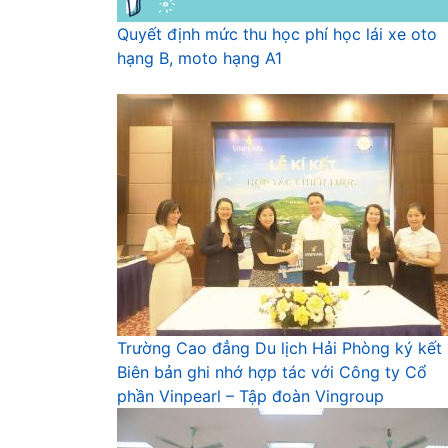
Quyết định mức thu học phí học lái xe oto
hạng B, moto hạng A1
Trường Cao đẳng Du lịch Hải Phòng ký kết
Biên bản ghi nhớ hợp tác với Công ty Cổ
phần Vinpearl – Tập đoàn Vingroup