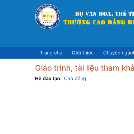
Nhảy
đến
nội
dung
Trang chủ
Giới thiệu
Chuyên ngàn
Giáo trình, tài liệu tham 
Hệ đào tạo
Cao đẳng