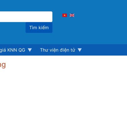
Tìm
kiếm
giá KNN QG
Thư viện điện tử
ng